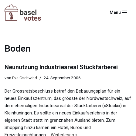
Menu
Zum
Inhalt
springen
Boden
Neunutzung Industrieareal Stückfärberei
von
Eva Gschwind
24. September 2006
Der Grossratsbeschluss betraf den Bebauungsplan für ein
neues Einkaufszentrum, das grösste der Nordwestschweiz, auf
dem ehemaligen Industrieareal der Stückfärberei («Stücki») in
Kleinhüningen. Es sollte ein neues Einkaufserlebnis in der
eigenen Stadt statt im grenznahen Ausland bieten. Zum
Shopping hinzu kamen ein Hotel, Büros und
Freizeiteinrichtungen.…
Weiterlesen »