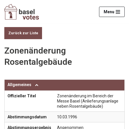
Menu
Zum
Inhalt
springen
Zurück zur Liste
Zonenänderung
Rosentalgebäude
Allgemeines
Offizieller Titel
Zonenänderung im Bereich der
Messe Basel (Anlieferungsanlage
neben Rosentalgebäude)
Abstimmungsdatum
10.03.1996
Abstimmungsergebnis
Angenommen