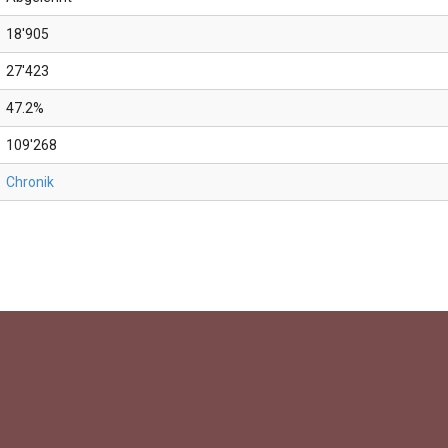
18'905
27'423
47.2%
109'268
Chronik