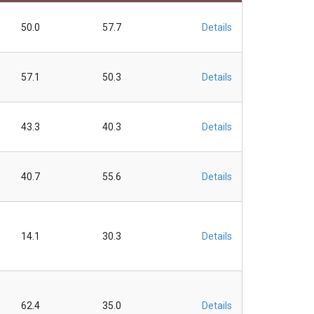
50.0
57.7
Details
57.1
50.3
Details
43.3
40.3
Details
40.7
55.6
Details
14.1
30.3
Details
62.4
35.0
Details