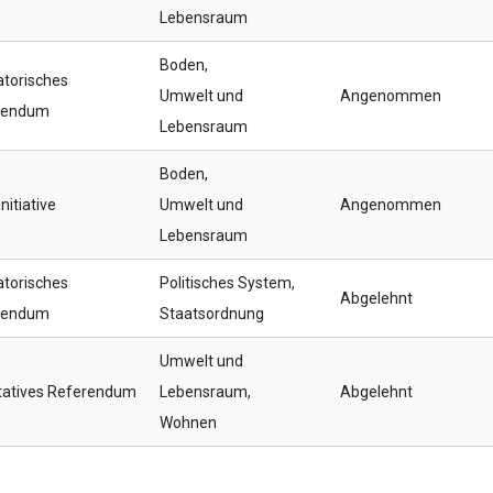
Lebensraum
Boden
,
atorisches
Umwelt und
Angenommen
rendum
Lebensraum
Boden
,
nitiative
Umwelt und
Angenommen
Lebensraum
atorisches
Politisches System
,
Abgelehnt
rendum
Staatsordnung
Umwelt und
tatives Referendum
Lebensraum
,
Abgelehnt
Wohnen