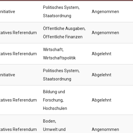
Politisches System
,
nitiative
Angenommen
Staatsordnung
Öffentliche Ausgaben
,
tatives Referendum
Angenommen
Öffentliche Finanzen
Wirtschaft
,
tatives Referendum
Abgelehnt
Wirtschaftspolitik
Politisches System
,
nitiative
Abgelehnt
Staatsordnung
Bildung und
tatives Referendum
Forschung
,
Abgelehnt
Hochschulen
Boden
,
tatives Referendum
Umwelt und
Angenommen