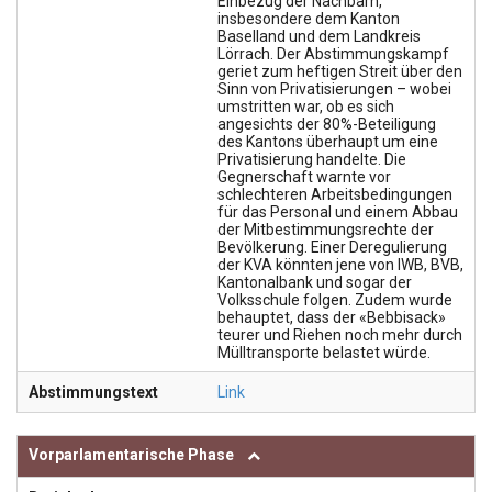
Einbezug der Nachbarn,
insbesondere dem Kanton
Baselland und dem Landkreis
Lörrach. Der Abstimmungskampf
geriet zum heftigen Streit über den
Sinn von Privatisierungen – wobei
umstritten war, ob es sich
angesichts der 80%-Beteiligung
des Kantons überhaupt um eine
Privatisierung handelte. Die
Gegnerschaft warnte vor
schlechteren Arbeitsbedingungen
für das Personal und einem Abbau
der Mitbestimmungsrechte der
Bevölkerung. Einer Deregulierung
der KVA könnten jene von IWB, BVB,
Kantonalbank und sogar der
Volksschule folgen. Zudem wurde
behauptet, dass der «Bebbisack»
teurer und Riehen noch mehr durch
Mülltransporte belastet würde.
Abstimmungstext
Link
Vorparlamentarische Phase