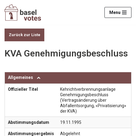
Menu
Zum
Inhalt
springen
Zurück zur Liste
KVA Genehmigungsbeschluss
Allgemeines
Offizieller Titel
Kehrichtverbrennungsanlage
Genehmigungsbeschluss
(Vertragsänderung über
Abfallentsorgung, «Privatisierung»
der KVA)
Abstimmungsdatum
19.11.1995
Abstimmungsergebnis
Abgelehnt