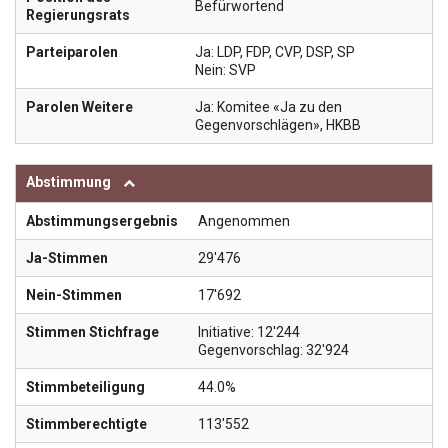
Befürwortend
Regierungsrats
Parteiparolen
Ja: LDP, FDP, CVP, DSP, SP
Nein: SVP
Parolen Weitere
Ja: Komitee «Ja zu den
Gegenvorschlägen», HKBB
Abstimmung
Abstimmungsergebnis
Angenommen
Ja-Stimmen
29'476
Nein-Stimmen
17'692
Stimmen Stichfrage
Initiative: 12'244
Gegenvorschlag: 32'924
Stimmbeteiligung
44.0%
Stimmberechtigte
113'552