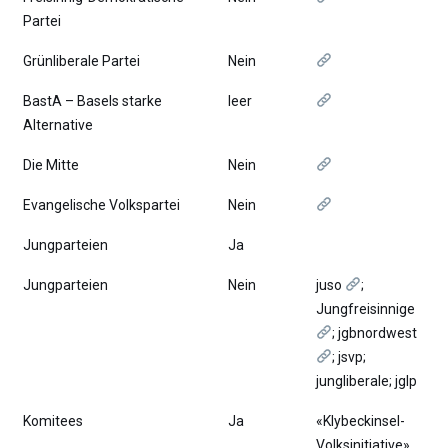
Partei
Grünliberale Partei
Nein
BastA – Basels starke
leer
Alternative
Die Mitte
Nein
Evangelische Volkspartei
Nein
Jungparteien
Ja
Jungparteien
Nein
juso
;
Jungfreisinnige
; jgbnordwest
; jsvp;
jungliberale; jglp
Komitees
Ja
«Klybeckinsel-
Volksinitiative»