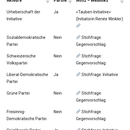
Akteure
Parole
Notiz – Weblinks
Urheberschaft der
Ja
«Tauben-Initiative»
Initiative
(Initiatorin Renée Winkler)
Sozialdemokratische
Nein
Stichfrage:
Partei
Gegenvorschlag
Schweizerische
Nein
Stichfrage:
Volkspartei
Gegenvorschlag
Liberal-Demokratische
Ja
Stichfrage: Initiative
Partei
Grüne Partei
Nein
Stichfrage:
Gegenvorschlag
Freisinnig-
Nein
Stichfrage:
Demokratische Partei
Gegenvorschlag