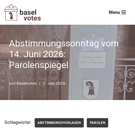
Menu
Zum
Inhalt
springen
Abstimmungssonntag vom
14. Juni 2026:
Parolenspiegel
von
Baselvotes
7. Juni 2026
Schlagwörter:
ABSTIMMUNGSVORLAGEN
PAROLEN