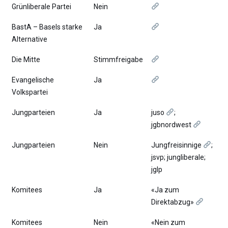
Grünliberale Partei
Nein
BastA – Basels starke
Ja
Alternative
Die Mitte
Stimmfreigabe
Evangelische
Ja
Volkspartei
Jungparteien
Ja
juso
;
jgbnordwest
Jungparteien
Nein
Jungfreisinnige
;
jsvp; jungliberale;
jglp
Komitees
Ja
«Ja zum
Direktabzug»
Komitees
Nein
«Nein zum