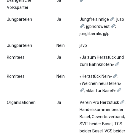
Evangelische
Ja
Volkspartei
Jungparteien
Ja
Jungfreisinnige
; juso
; jgbnordwest
;
jungliberale; jglp
Jungparteien
Nein
jsvp
Komitees
Ja
«Ja zum Herzstück und
zum Bahnknoten»
Komitees
Nein
«Herzstück Nein»
;
«Weichen neu stellen»
; «klar für Basel!»
Organisationen
Ja
Verein Pro Herzstück
;
Handelskammer beider
Basel; Gewerbeverband;
SVIT beider Basel; TCS
beider Basel; VCS beider