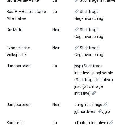
Grünliberale Partei
Ja
Stichfrage: Initiative
BastA – Basels starke
Ja
Stichfrage:
Alternative
Gegenvorschlag
Die Mitte
Nein
Stichfrage:
Gegenvorschlag
Evangelische
Nein
Stichfrage:
Volkspartei
Gegenvorschlag
Jungparteien
Ja
jsvp (Stichfrage:
Initiative); jungliberale
(Stichfrage: Initiative);
juso (Stichfrage:
Initiative)
Jungparteien
Nein
Jungfreisinnige
;
jgbnordwest
; jglp
Komitees
Ja
«Tauben-Initiative»