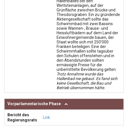
Hallenbades bei den
Wettsteinanlagen, auf der
Grünfläche zwischen Brücke und
Theodorsgraben. Ein zu gründende
Aktiengesellschaft sollte das
Schwimmbad mit zwei Bassins
sowie Wannen-, Brause- und
Heissluftbädern auf dem Land der
Einwohnergemeinde bauen, der
Staat wollte sich mit 250’000
Franken beteiligen. Eine der
Schwimmhallen sollte tagsüber
den Schulen offenstehen und in
den Abendstunden sollten
ermässigte Preise für die
unbemittelte Bevölkerung gelten.
Trotz Annahme wurde das
Hallenbad nie gebaut. Es fand sich
keine Gesellschaft, die Bau und
Betrieb übernommen hätte.
Vorparlamentarische Phase
Bericht des
Link
Regierungsrats