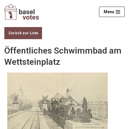
Menu
Zum
Inhalt
springen
Zurück zur Liste
Öffentliches Schwimmbad am
Wettsteinplatz