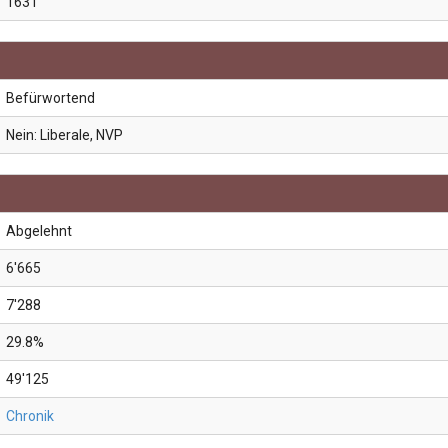
1631
Befürwortend
Nein: Liberale, NVP
Abgelehnt
6'665
7'288
29.8%
49'125
Chronik