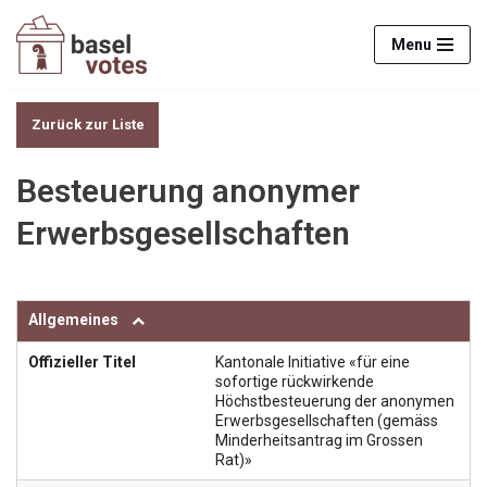
Menu
Zum
Inhalt
springen
Zurück zur Liste
Besteuerung anonymer
Erwerbsgesellschaften
Allgemeines
Offizieller Titel
Kantonale Initiative «für eine
sofortige rückwirkende
Höchstbesteuerung der anonymen
Erwerbsgesellschaften (gemäss
Minderheitsantrag im Grossen
Rat)»