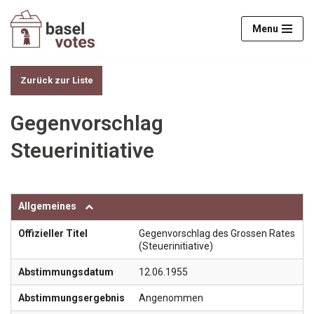
Menu
Zum
Inhalt
springen
Zurück zur Liste
Gegenvorschlag
Steuerinitiative
Allgemeines
Offizieller Titel
Gegenvorschlag des Grossen Rates
(Steuerinitiative)
Abstimmungsdatum
12.06.1955
Abstimmungsergebnis
Angenommen