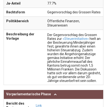
Ja-Anteil
77.7%
Rechtsform
Gegenvorschlag des Grossen Rates
Politikbereich
Öffentliche Finanzen
,
Steuerwesen
Beschreibung der
Der Gegenvorschlag des Grossen
Vorlage
Rates zur
«Steuerinitiative»
hielt an
der Besteuerung Minderjähriger
fest, gewährte ihnen aber einen
höheren Steuerabzug. Zudem
wurden die Angehörigenabzüge
gemäss Initiative erhöht. Der
jährliche Einnahmeausfall des
Kantons betrug somit noch 1,5
Millionen Franken. Die Diskussion
hatte sich vor allem darum gedreht,
ob gut verdienende unter 20-
Jährige steuerbefreit sein sollen.
Vorparlamentarische Phase
Bericht des
Link