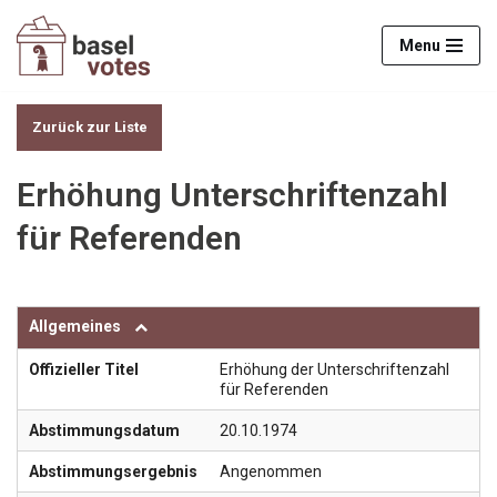
Menu
Zum
Inhalt
springen
Zurück zur Liste
Erhöhung Unterschriftenzahl
für Referenden
Allgemeines
Offizieller Titel
Erhöhung der Unterschriftenzahl
für Referenden
Abstimmungsdatum
20.10.1974
Abstimmungsergebnis
Angenommen