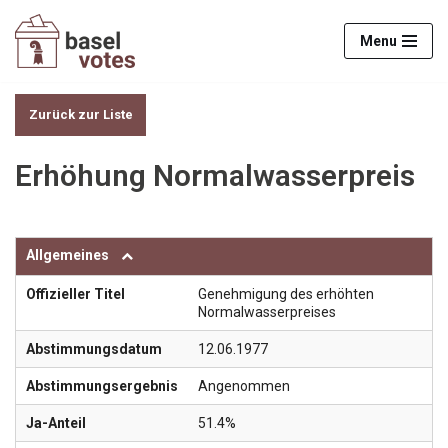
Menu
Zum
Inhalt
springen
Zurück zur Liste
Erhöhung Normalwasserpreis
Allgemeines
Offizieller Titel
Genehmigung des erhöhten
Normalwasserpreises
Abstimmungsdatum
12.06.1977
Abstimmungsergebnis
Angenommen
Ja-Anteil
51.4%