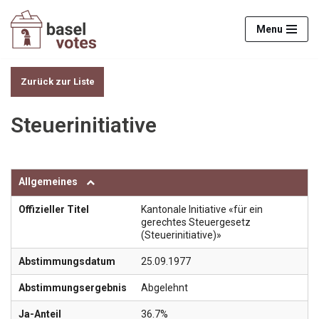
Menu
Zum
Inhalt
springen
Zurück zur Liste
Steuerinitiative
Allgemeines
Offizieller Titel
Kantonale Initiative «für ein
gerechtes Steuergesetz
(Steuerinitiative)»
Abstimmungsdatum
25.09.1977
Abstimmungsergebnis
Abgelehnt
Ja-Anteil
36.7%