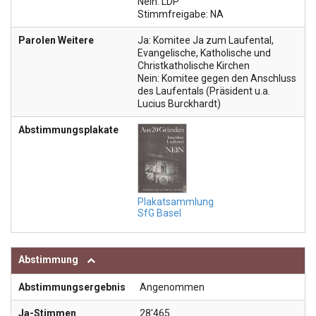
Nein: LDP
Stimmfreigabe: NA
Parolen Weitere
Ja: Komitee Ja zum Laufental,
Evangelische, Katholische und
Christkatholische Kirchen
Nein: Komitee gegen den Anschluss
des Laufentals (Präsident u.a.
Lucius Burckhardt)
Abstimmungsplakate
Plakatsammlung
SfG Basel
Abstimmung
Abstimmungsergebnis
Angenommen
Ja-Stimmen
28'465