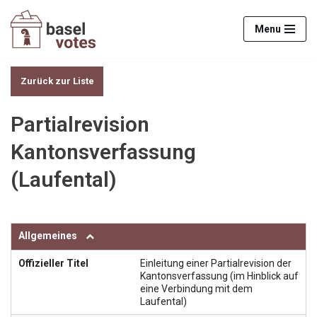
Menu
Zum
Inhalt
springen
Zurück zur Liste
Partialrevision
Kantonsverfassung
(Laufental)
Allgemeines
Offizieller Titel
Einleitung einer Partialrevision der
Kantonsverfassung (im Hinblick auf
eine Verbindung mit dem
Laufental)