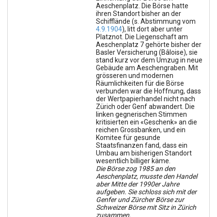
Aeschenplatz. Die Börse hatte
ihren Standort bisher an der
Schifflände (s. Abstimmung vom
4.9.1904
), litt dort aber unter
Platznot. Die Liegenschaft am
Aeschenplatz 7 gehörte bisher der
Basler Versicherung (Bâloise), sie
stand kurz vor dem Umzug in neue
Gebäude am Aeschengraben. Mit
grösseren und modernen
Räumlichkeiten für die Börse
verbunden war die Hoffnung, dass
der Wertpapierhandel nicht nach
Zürich oder Genf abwandert. Die
linken gegnerischen Stimmen
kritisierten ein «Geschenk» an die
reichen Grossbanken, und ein
Komitee für gesunde
Staatsfinanzen fand, dass ein
Umbau am bisherigen Standort
wesentlich billiger käme.
Die Börse zog 1985 an den
Aeschenplatz, musste den Handel
aber Mitte der 1990er Jahre
aufgeben. Sie schloss sich mit der
Genfer und Zürcher Börse zur
Schweizer Börse mit Sitz in Zürich
zusammen.