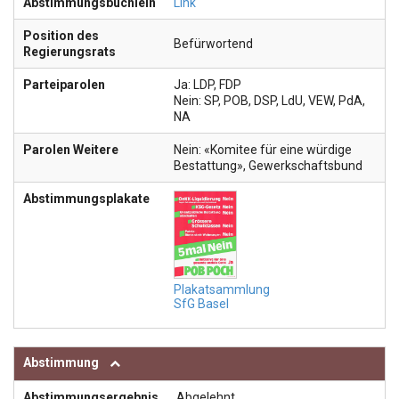
Abstimmungsbüchlein
Link
Position des
Befürwortend
Regierungsrats
Parteiparolen
Ja: LDP, FDP
Nein: SP, POB, DSP, LdU, VEW, PdA,
NA
Parolen Weitere
Nein: «Komitee für eine würdige
Bestattung», Gewerkschaftsbund
Abstimmungsplakate
Plakatsammlung
SfG Basel
Abstimmung
Abstimmungsergebnis
Abgelehnt