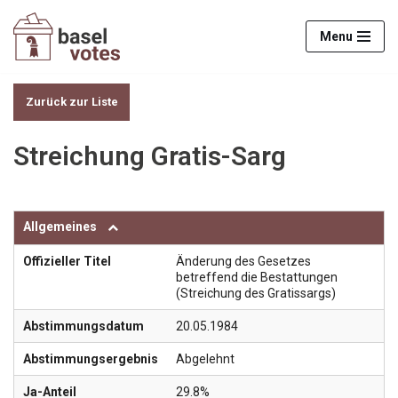
Menu
Zum
Inhalt
springen
Zurück zur Liste
Streichung Gratis-Sarg
Allgemeines
Offizieller Titel
Änderung des Gesetzes
betreffend die Bestattungen
(Streichung des Gratissargs)
Abstimmungsdatum
20.05.1984
Abstimmungsergebnis
Abgelehnt
Ja-Anteil
29.8%