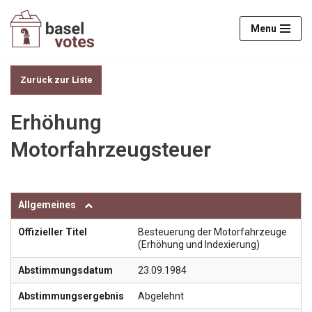
Menu
Zum
Inhalt
springen
Zurück zur Liste
Erhöhung
Motorfahrzeugsteuer
Allgemeines
Offizieller Titel
Besteuerung der Motorfahrzeuge
(Erhöhung und Indexierung)
Abstimmungsdatum
23.09.1984
Abstimmungsergebnis
Abgelehnt