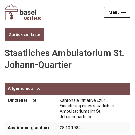
Menu
Zum
Inhalt
springen
Zurück zur Liste
Staatliches Ambulatorium St.
Johann-Quartier
Allgemeines
Offizieller Titel
Kantonale Initiative «zur
Einrichtung eines staatlichen
Ambulatoriums im St.
Johannquartier»
Abstimmungsdatum
28.10.1984