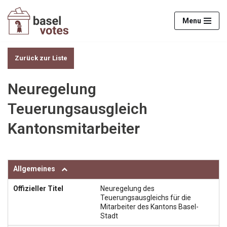
Menu
Zum
Inhalt
springen
Zurück zur Liste
Neuregelung
Teuerungsausgleich
Kantonsmitarbeiter
Allgemeines
Offizieller Titel
Neuregelung des
Teuerungsausgleichs für die
Mitarbeiter des Kantons Basel-
Stadt