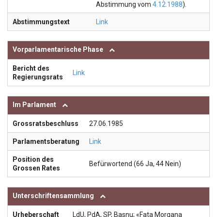
Abstimmung vom
4.12.1988
).
Abstimmungstext
Link
Vorparlamentarische Phase
Bericht des
Link
Regierungsrats
Im Parlament
Grossratsbeschluss
27.06.1985
Parlamentsberatung
Link
Position des
Befürwortend (66 Ja, 44 Nein)
Grossen Rates
Unterschriftensammlung
Urheberschaft
LdU, PdA, SP, Basnu; «Fata Morgana