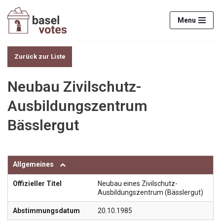
Menu
Zum
Inhalt
springen
Zurück zur Liste
Neubau Zivilschutz-
Ausbildungszentrum
Bässlergut
Allgemeines
Offizieller Titel
Neubau eines Zivilschutz-
Ausbildungszentrum (Bässlergut)
Abstimmungsdatum
20.10.1985