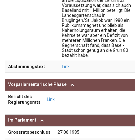
an die Liquidation der «Grün 80».
Voraussetzung war, dass sich auch
Baselland mit 1 Million beteiligt. Die
Landesgartenschau in
Brüglingen/St. Jakob war 1980 ein
Publikumsmagnet und blieb als
Naherholungsraum erhalten, die
Kehrseite war aber ein Defizit von
mehreren Millionen Franken. Die
Gegnerschaft fand, dass Basel-
Stadt schon genug an die Grün 80
bezahlt habe.
Abstimmungstext
Link
Vorparlamentarische Phase
Bericht des
Link
Regierungsrats
Im Parlament
Grossratsbeschluss
27.06.1985