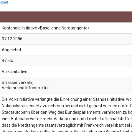
-Stadt
Kantonale Initiative «Basel ohne Nordtangente»
07.12.1986
Abgelehnt
47.5%
Volksinitiative
Strassenverkehr
,
Verkehr und Infrastruktur
Die Volksinitiative verlangte die Einreichung einer Standesinitiative
Nationalstrassennetz zu nehmen sei und nicht gebaut werden dürfe. Di
Stadtautobahn über den Weg des Bundesparlaments verhindern zu kön
eine Autobahn würde mehr Verkehr und damit mehr Luftschadstoffe b
dass die Nordtangente staatsvertraglich mit Frankreich vereinbart sei 
Johann von Verkehr entlastet würden. Sie erhielten ihre Wohnlichkeit