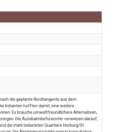
, wonach die geplante Nordtangente aus dem
e Initianten hofften damit, eine weitere
nen. Es brauche umweltfreundlichere Alternativen,
ringen. Die Autobahnbefürworter verwiesen darauf,
und die stark belasteten Quartiere Horburg/St.
 zurück. Die Abstimmung hatte primär konsultative