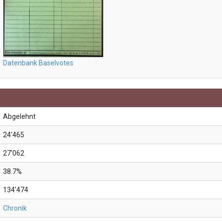
Datenbank Baselvotes
Abgelehnt
24'465
27'062
38.7%
134'474
Chronik