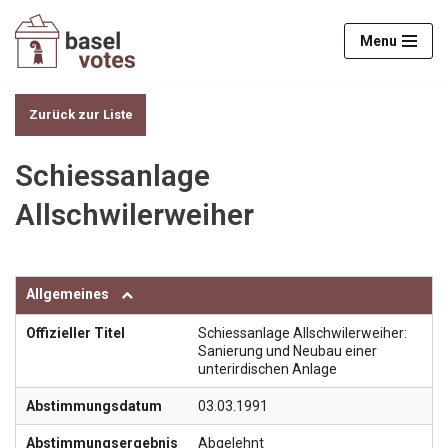
Menu
Zum
Inhalt
springen
Zurück zur Liste
Schiessanlage
Allschwilerweiher
Allgemeines
Offizieller Titel
Schiessanlage Allschwilerweiher:
Sanierung und Neubau einer
unterirdischen Anlage
Abstimmungsdatum
03.03.1991
Abstimmungsergebnis
Abgelehnt