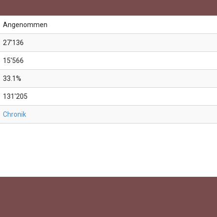
Angenommen
27'136
15'566
33.1%
131'205
Chronik