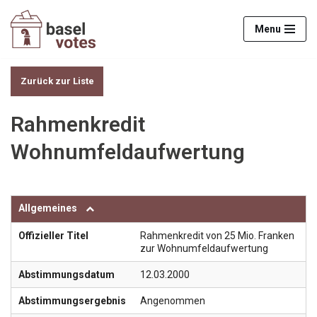
Menu
Zum
Inhalt
springen
Zurück zur Liste
Rahmenkredit
Wohnumfeldaufwertung
Allgemeines
Offizieller Titel
Rahmenkredit von 25 Mio. Franken
zur Wohnumfeldaufwertung
Abstimmungsdatum
12.03.2000
Abstimmungsergebnis
Angenommen