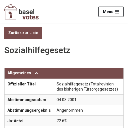
Menu
Zum
Inhalt
springen
Zurück zur Liste
Sozialhilfegesetz
Allgemeines
Offizieller Titel
Sozialhilfegesetz (Totalrevision
des bisherigen Fürsorgegesetzes)
Abstimmungsdatum
04.03.2001
Abstimmungsergebnis
Angenommen
Ja-Anteil
72.6%