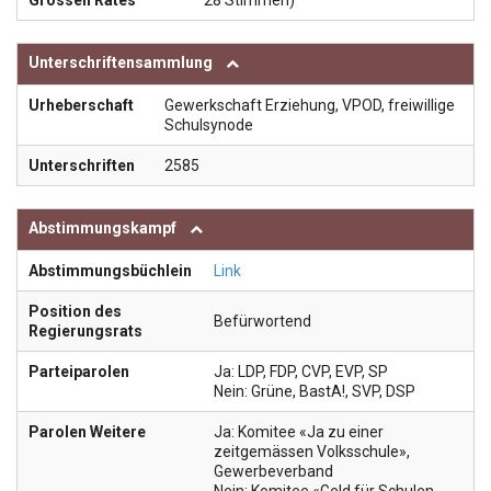
Grossen Rates
28 Stimmen)
Unterschriftensammlung
Urheberschaft
Gewerkschaft Erziehung, VPOD, freiwillige
Schulsynode
Unterschriften
2585
Abstimmungskampf
Abstimmungsbüchlein
Link
Position des
Befürwortend
Regierungsrats
Parteiparolen
Ja: LDP, FDP, CVP, EVP, SP
Nein: Grüne, BastA!, SVP, DSP
Parolen Weitere
Ja: Komitee «Ja zu einer
zeitgemässen Volksschule»,
Gewerbeverband