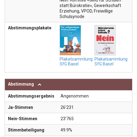
Nein: Komitee «Geld für Schulen
statt Bürokratie», Gewerkschaft
Erziehung, VPOD, Freiwillige
Schulsynode
Abstimmungsplakate
Plakatsammlung
Plakatsammlung
SfG Basel
SfG Basel
Abstimmung
Abstimmungsergebnis
Angenommen
Ja-Stimmen
26'231
Nein-Stimmen
23'765
Stimmbeteiligung
49.9%