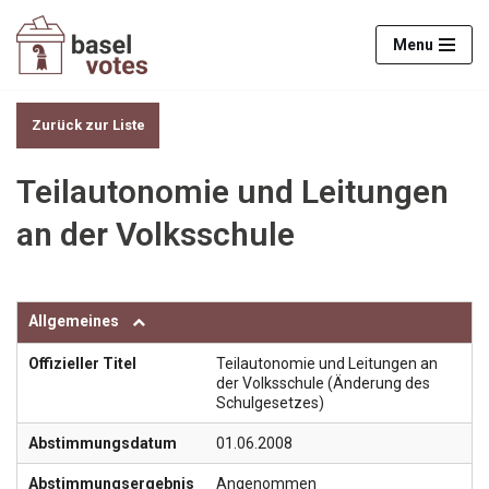
Menu
Zum
Inhalt
springen
Zurück zur Liste
Teilautonomie und Leitungen
an der Volksschule
Allgemeines
Offizieller Titel
Teilautonomie und Leitungen an
der Volksschule (Änderung des
Schulgesetzes)
Abstimmungsdatum
01.06.2008
Abstimmungsergebnis
Angenommen