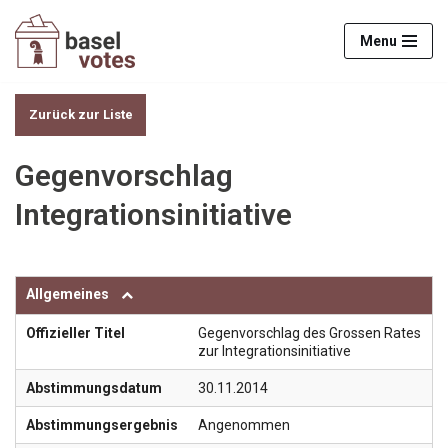
Menu
Zum
Inhalt
springen
Zurück zur Liste
Gegenvorschlag
Integrationsinitiative
Allgemeines
Offizieller Titel
Gegenvorschlag des Grossen Rates
zur Integrationsinitiative
Abstimmungsdatum
30.11.2014
Abstimmungsergebnis
Angenommen