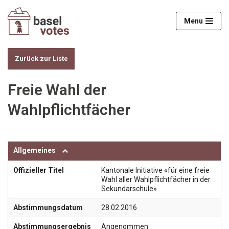
Menu
Zum
Inhalt
springen
Zurück zur Liste
Freie Wahl der
Wahlpflichtfächer
Allgemeines
Offizieller Titel
Kantonale Initiative «für eine freie
Wahl aller Wahlpflichtfächer in der
Sekundarschule»
Abstimmungsdatum
28.02.2016
Abstimmungsergebnis
Angenommen