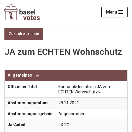
Menu
Zum
Inhalt
springen
Zurück zur Liste
JA zum ECHTEN Wohnschutz
Allgemeines
Offizieller Titel
Kantonale Initiative «JA zum
ECHTEN Wohnschutz!»
Abstimmungsdatum
28.11.2021
Abstimmungsergebnis
Angenommen
Ja-Anteil
53.1%