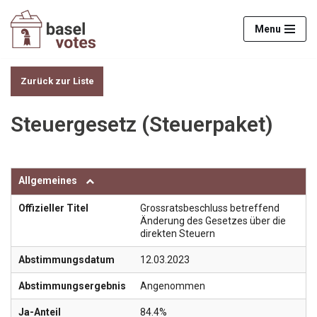
Menu
Zum
Inhalt
springen
Zurück zur Liste
Steuergesetz (Steuerpaket)
Allgemeines
Offizieller Titel
Grossratsbeschluss betreffend
Änderung des Gesetzes über die
direkten Steuern
Abstimmungsdatum
12.03.2023
Abstimmungsergebnis
Angenommen
Ja-Anteil
84.4%