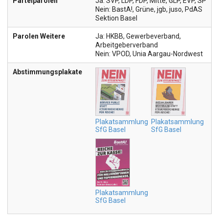
Parteiparolen
Ja: SVP, LDP, FDP, Mitte, GLP, EVP, SP
Nein: BastA!, Grüne, jgb, juso, PdAS
Sektion Basel
Parolen Weitere
Ja: HKBB, Gewerbeverband,
Arbeitgeberverband
Nein: VPOD, Unia Aargau-Nordwest
Abstimmungsplakate
Plakatsammlung
Plakatsammlung
SfG Basel
SfG Basel
Plakatsammlung
SfG Basel