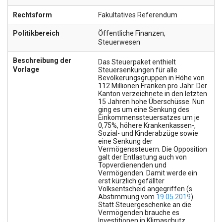
Rechtsform
Fakultatives Referendum
Politikbereich
Öffentliche Finanzen
,
Steuerwesen
Beschreibung der
Das Steuerpaket enthielt
Vorlage
Steuersenkungen für alle
Bevölkerungsgruppen in Höhe von
112 Millionen Franken pro Jahr. Der
Kanton verzeichnete in den letzten
15 Jahren hohe Überschüsse. Nun
ging es um eine Senkung des
Einkommenssteuersatzes um je
0,75%, höhere Krankenkassen-,
Sozial- und Kinderabzüge sowie
eine Senkung der
Vermögenssteuern. Die Opposition
galt der Entlastung auch von
Topverdienenden und
Vermögenden. Damit werde ein
erst kürzlich gefällter
Volksentscheid angegriffen (s.
Abstimmung vom
19.05.2019
).
Statt Steuergeschenke an die
Vermögenden brauche es
Investitionen in Klimaschutz,