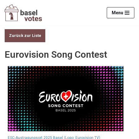
Menu
Zum
Inhalt
springen
Zurück zur Liste
Eurovision Song Contest
ESC-Austragungsort 2025 Basel (Logo: Eurovision TV)