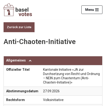
Menu
Zum
Inhalt
springen
Zurück zur Liste
Anti-Chaoten-Initiative
Allgemeines
Offizieller Titel
Kantonale Initiative «JA zur
Durchsetzung von Recht und Ordnung
– NEIN zum Chaotentum (Anti-
Chaoten-Initiative)»
Abstimmungsdatum
27.09.2026
Rechtsform
Volksinitiative