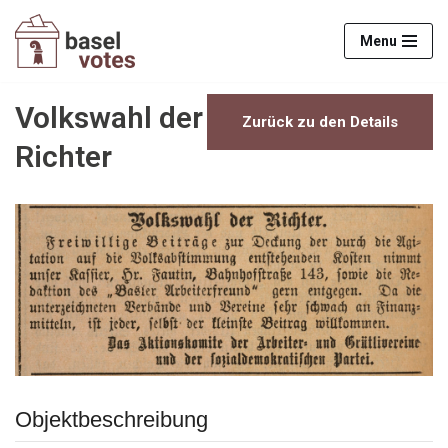
Menu
Zum
Inhalt
springen
Volkswahl der
Zurück zu den Details
Richter
Objektbeschreibung