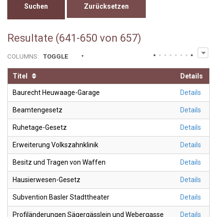
Zurücksetzen
Resultate (641-650 von 657)
COLUMNS
:
TOGGLE
Titel
Details
Baurecht Heuwaage-Garage
Details
Beamtengesetz
Details
Ruhetage-Gesetz
Details
Erweiterung Volkszahnklinik
Details
Besitz und Tragen von Waffen
Details
Hausierwesen-Gesetz
Details
Subvention Basler Stadttheater
Details
Profiländerungen Sägergässlein und Webergasse
Details