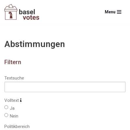
Menu
Zum
Inhalt
springen
Abstimmungen
Filtern
Textsuche
Volltext
Ja
Nein
Politikbereich