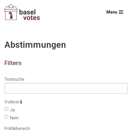
Menu
Zum
Inhalt
springen
Abstimmungen
Filtern
Textsuche
Volltext
Ja
Nein
Politikbereich