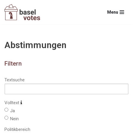
Menu
Zum
Inhalt
springen
Abstimmungen
Filtern
Textsuche
Volltext
Ja
Nein
Politikbereich