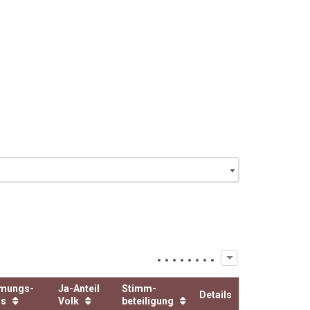
mungs­
Ja-Anteil
Stimm­
Details
is
Volk
beteiligung