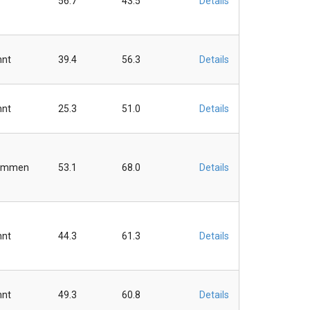
56.7
43.5
Details
hnt
39.4
56.3
Details
hnt
25.3
51.0
Details
ommen
53.1
68.0
Details
hnt
44.3
61.3
Details
hnt
49.3
60.8
Details