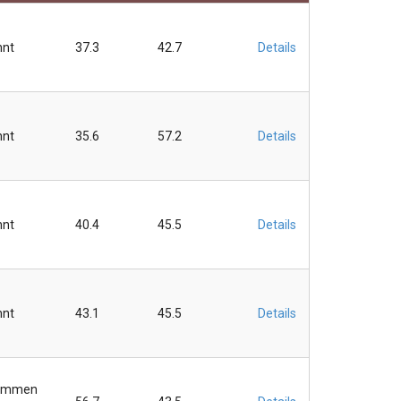
hnt
37.3
42.7
Details
hnt
35.6
57.2
Details
hnt
40.4
45.5
Details
hnt
43.1
45.5
Details
ommen