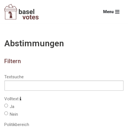
Menu
Zum
Inhalt
springen
Abstimmungen
Filtern
Textsuche
Volltext
Ja
Nein
Politikbereich